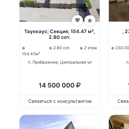
Таунхаус; Секция, 154.47 м²,
, 
2.80 сот.
2.80 сот.
2 этаж
230.0
2
154.47м
п. Прибрежное, Центральная ул
п
14 500 000
Связаться с консультантом
Связ