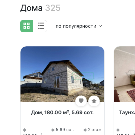
Дома
325
по популярности
Дом, 180.00 м², 5.69 сот.
Таунха
5.69 сот.
2 этаж
2
2