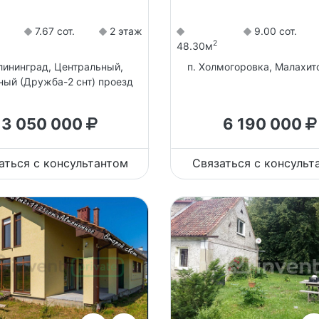
7.67 сот.
2 этаж
9.00 сот.
2
48.30м
алининград, Центральный,
п. Холмогоровка, Малахит
ый (Дружба-2 снт) проезд
3 050 000
6 190 000
аться с консультантом
Связаться с консульт