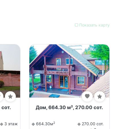
Показать карту
 сот.
Дом, 664.30 м², 270.00 сот.
2
3 этаж
664.30м
270.00 сот.