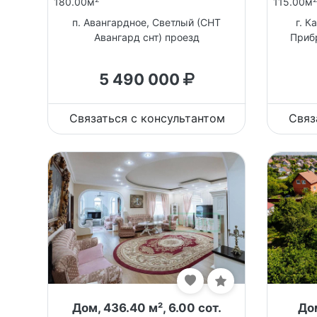
180.00м
115.00м
п. Авангардное, Светлый (СНТ
г. К
Авангард снт) проезд
Приб
5 490 000
Связаться с консультантом
Связ
Дом, 436.40 м², 6.00 сот.
Дом