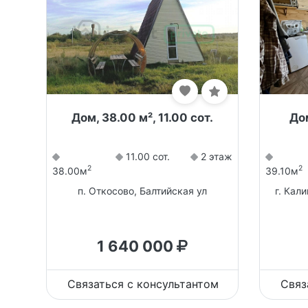
Дом, 38.00 м², 11.00 сот.
Дом
11.00 сот.
2 этаж
2
2
38.00м
39.10м
п. Откосово, Балтийская ул
г. Кал
1 640 000
Связаться с консультантом
Связ