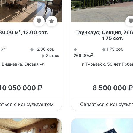
230.00 м², 12.00 сот.
Таунхаус; Секция, 266
1.75 сот.
2
0м
12.00 сот.
1.75 сот.
2
2 этаж
266.00м
. Вишневка, Еловая ул
г. Гурьевск, 50 лет Побе
10 950 000
8 500 000
аться с консультантом
Связаться с консульт