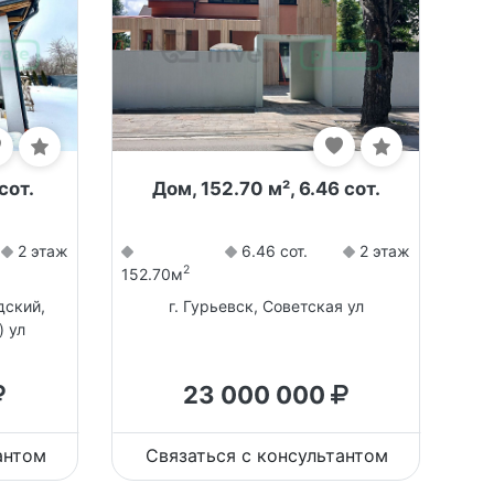
сот.
Дом, 152.70 м², 6.46 сот.
2 этаж
6.46 сот.
2 этаж
2
152.70м
дский,
г. Гурьевск, Советская ул
) ул
23 000 000
антом
Связаться с консультантом