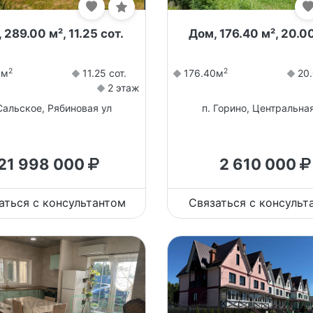
 289.00 м², 11.25 сот.
Дом, 176.40 м², 20.00
2
2
0м
11.25 сот.
176.40м
20.
2 этаж
Сальское, Рябиновая ул
п. Горино, Центральная
21 998 000
2 610 000
аться с консультантом
Связаться с консульт