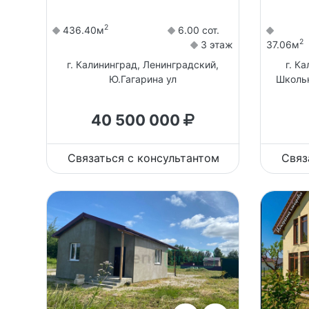
2
436.40м
6.00 сот.
2
3 этаж
37.06м
г. Калининград, Ленинградский,
г. К
Ю.Гагарина ул
Школьн
40 500 000
Связаться с консультантом
Связ