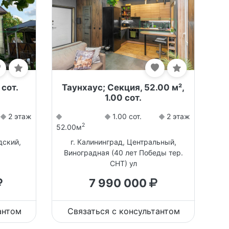
 сот.
Таунхаус; Секция, 52.00 м²,
1.00 сот.
2 этаж
1.00 сот.
2 этаж
2
52.00м
дский,
г. Калининград, Центральный,
Виноградная (40 лет Победы тер.
СНТ) ул
7 990 000
антом
Связаться с консультантом