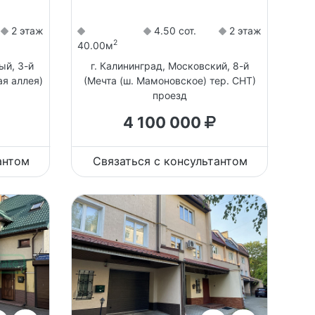
2 этаж
4.50 сот.
2 этаж
2
40.00м
ый, 3-й
г. Калининград, Московский, 8-й
ая аллея)
(Мечта (ш. Мамоновское) тер. СНТ)
проезд
4 100 000
антом
Связаться с консультантом