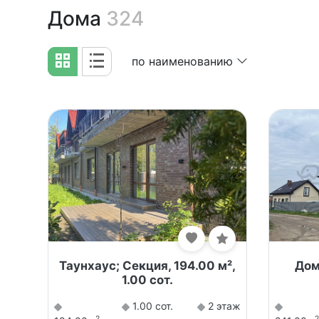
Дома
324
по наименованию
Таунхаус; Секция, 194.00 м²,
Дом,
1.00 сот.
1.00 сот.
2 этаж
2
2