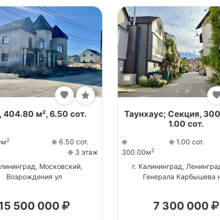
 404.80 м², 6.50 сот.
Таунхаус; Секция, 300
1.00 сот.
2
0м
6.50 сот.
1.00 сот.
2
3 этаж
300.00м
алининград, Московский,
г. Калининград, Ленингра
Возрождения ул
Генерала Карбышева 
15 500 000
7 300 000