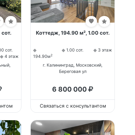
 сот.
Коттедж, 194.90 м², 1.00 сот.
0 сот.
1.00 сот.
3 этаж
2
4 этаж
194.90м
ьный,
г. Калининград, Московский,
Береговая ул
6 800 000
антом
Связаться с консультантом