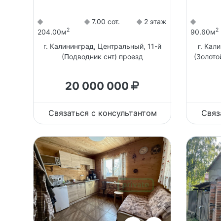
7.00 сот.
2 этаж
2
2
204.00м
90.60м
г. Калининград, Центральный, 11-й
г. Кал
(Подводник снт) проезд
(Золото
20 000 000
Связаться с консультантом
Связ