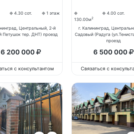
4.30 сот.
1 этаж
4.00 сот.
2
130.00м
ининград, Центральный, 2-й
г. Калининград, Центральн
й Петушок тер. ДНТ) проезд
Садовый (Радуга (ул.Тенист
проезд
6 200 000
6 500 000
аться с консультантом
Связаться с консульт