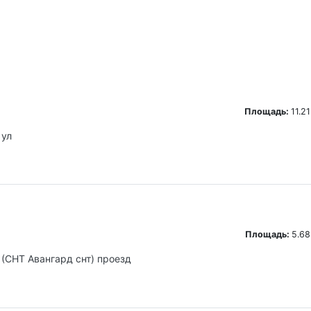
Площадь:
11.21
 ул
Площадь:
5.68
 (СНТ Авангард снт) проезд