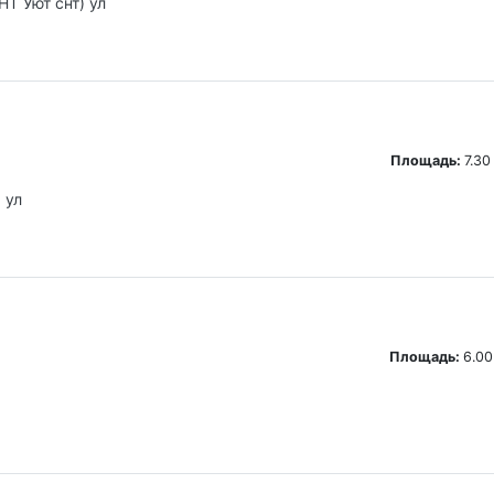
НТ Уют снт) ул
Площадь:
7.30
 ул
Площадь:
6.00