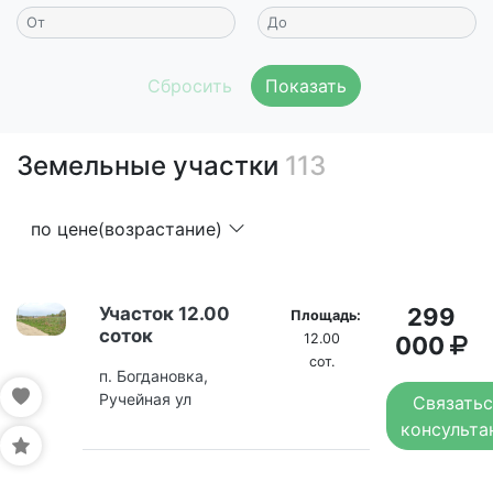
Показать
Земельные участки
113
по цене(возрастание)
Участок 12.00
299
Площадь:
соток
12.00
000
сот.
п. Богдановка,
Ручейная ул
Связатьс
консульта