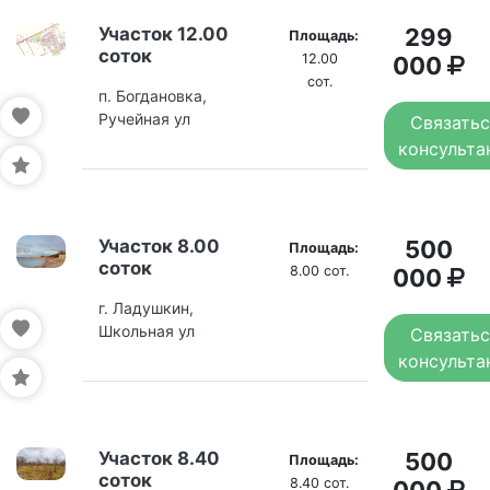
Участок 12.00
299
Площадь:
соток
12.00
000
сот.
п. Богдановка,
Ручейная ул
Связатьс
консульта
Участок 8.00
500
Площадь:
соток
8.00 сот.
000
г. Ладушкин,
Школьная ул
Связатьс
консульта
Участок 8.40
500
Площадь:
соток
8.40 сот.