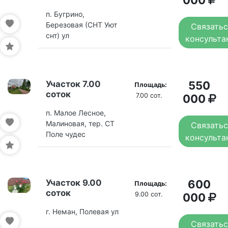
000
п. Бугрино,
Березовая (СНТ Уют
Связатьс
снт) ул
консульта
Участок 7.00
550
Площадь:
соток
7.00 сот.
000
п. Малое Лесное,
Малиновая, тер. СТ
Связатьс
Поле чудес
консульта
Участок 9.00
600
Площадь:
соток
9.00 сот.
000
г. Неман, Полевая ул
Связатьс