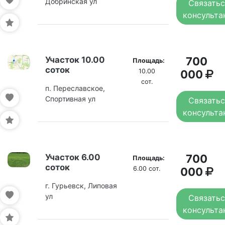
Добринская ул
Связатьс
консульта
Участок 10.00
700
Площадь:
соток
10.00
000
сот.
п. Переславское,
Спортивная ул
Связатьс
консульта
Участок 6.00
700
Площадь:
соток
6.00 сот.
000
г. Гурьевск, Липовая
ул
Связатьс
консульта