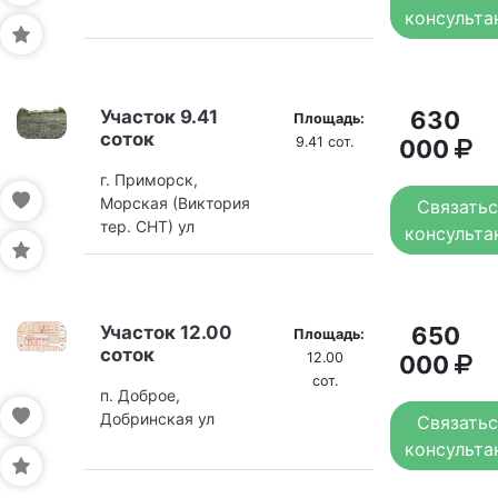
консульта
Участок 9.41
630
Площадь:
соток
9.41 сот.
000
г. Приморск,
Морская (Виктория
Связатьс
тер. СНТ) ул
консульта
Участок 12.00
650
Площадь:
соток
12.00
000
сот.
п. Доброе,
Добринская ул
Связатьс
консульта