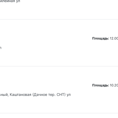
илейная ул
Площадь:
12.00
л
Площадь:
10.20
ьный, Каштановая (Дачное тер. СНТ) ул