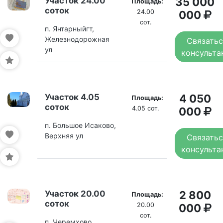
Участок 24.00
35 000
Площадь:
соток
24.00
000
сот.
п. Янтарныйгт,
Железнодорожная
Связатьс
ул
консульта
Участок 4.05
4 050
Площадь:
соток
4.05 сот.
000
п. Большое Исаково,
Верхняя ул
Связатьс
консульта
Участок 20.00
2 800
Площадь:
соток
20.00
000
сот.
п. Черемхово,