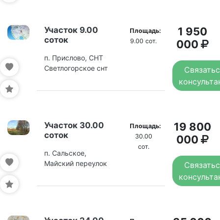
Участок 9.00
1 950
Площадь:
соток
9.00 сот.
000
п. Прислово, СНТ
Светлогорское снт
Связатьс
консульта
Участок 30.00
19 800
Площадь:
соток
30.00
000
сот.
п. Сальское,
Майский переулок
Связатьс
консульта