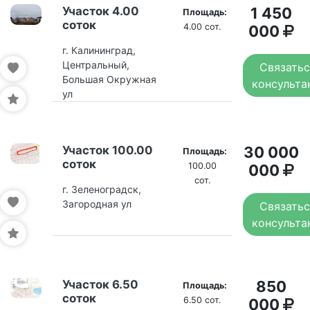
Участок 4.00
1 450
Площадь:
соток
4.00 сот.
000
г. Калининград,
Центральный,
Связатьс
Большая Окружная
консульта
ул
Участок 100.00
30 000
Площадь:
соток
100.00
000
сот.
г. Зеленоградск,
Загородная ул
Связатьс
консульта
Участок 6.50
850
Площадь:
соток
6.50 сот.
000