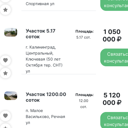
Спортивная ул
консульта
Участок 5.17
1 050
Площадь:
соток
5.17 сот.
000
г. Калининград,
Центральный,
Связатьс
Ключевая (50 лет
консульта
Октября тер. СНТ)
ул
Участок 1200.00
5 120
Площадь:
соток
12.00
000
сот.
п. Малое
Васильково, Речная
Связатьс
ул
консульта