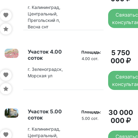
г. Калининград,
Центральный,
Связатьс
Прегольский п,
консульта
Весна снт
Участок 4.00
5 750
Площадь:
соток
4.00 сот.
000
г. Зеленоградск,
Морская ул
Связатьс
консульта
Участок 5.00
30 000
Площадь:
соток
5.00 сот.
000
г. Калининград,
Центральный,
Связатьс