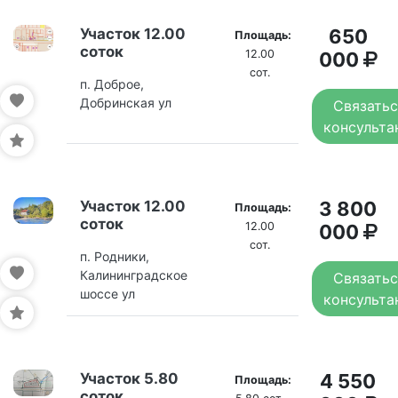
Участок 12.00
650
Площадь:
соток
12.00
000
сот.
п. Доброе,
Добринская ул
Связатьс
консульта
Участок 12.00
3 800
Площадь:
соток
12.00
000
сот.
п. Родники,
Калининградское
Связатьс
шоссе ул
консульта
Участок 5.80
4 550
Площадь:
соток