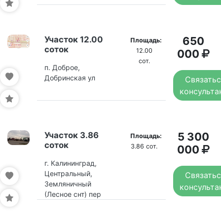
Участок 12.00
650
Площадь:
соток
12.00
000
сот.
п. Доброе,
Добринская ул
Связатьс
консульта
Участок 3.86
5 300
Площадь:
соток
3.86 сот.
000
г. Калининград,
Центральный,
Связатьс
Земляничный
консульта
(Лесное снт) пер