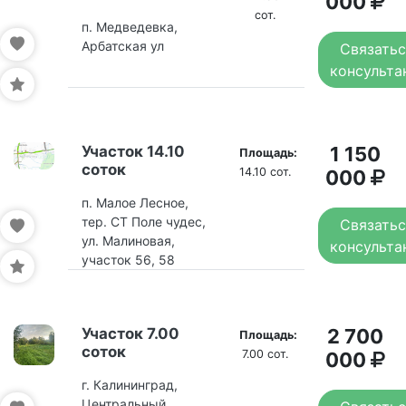
000
сот.
п. Медведевка,
Арбатская ул
Связатьс
консульта
Участок 14.10
1 150
Площадь:
соток
14.10 сот.
000
п. Малое Лесное,
тер. СТ Поле чудес,
Связатьс
ул. Малиновая,
консульта
участок 56, 58
Участок 7.00
2 700
Площадь:
соток
7.00 сот.
000
г. Калининград,
Центральный,