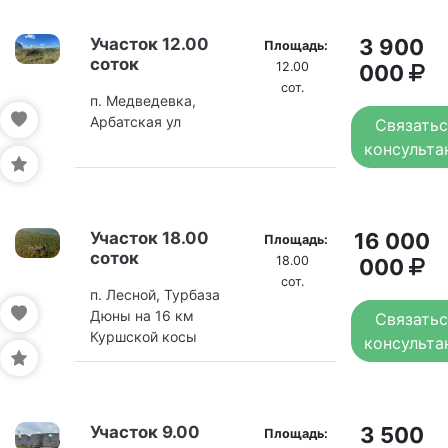
Участок 12.00
3 900
Площадь:
соток
12.00
000
сот.
п. Медведевка,
Арбатская ул
Связатьс
консульта
Участок 18.00
16 000
Площадь:
соток
18.00
000
сот.
п. Лесной, Турбаза
Дюны на 16 км
Связатьс
Куршской косы
консульта
Участок 9.00
3 500
Площадь: