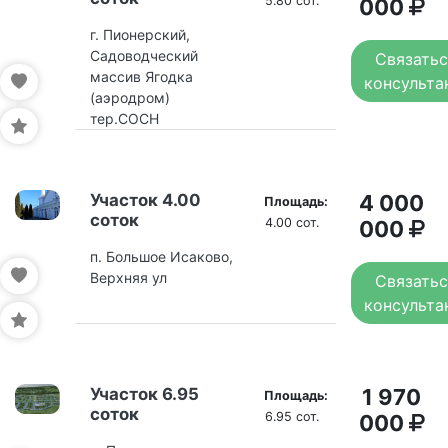
5.80 сот.
000
г. Пионерский,
Садоводческий
Связатьс
массив Ягодка
консульта
(аэродром)
тер.СОСН
Участок 4.00
4 000
Площадь:
соток
4.00 сот.
000
п. Большое Исаково,
Верхняя ул
Связатьс
консульта
Участок 6.95
1 970
Площадь:
соток
6.95 сот.
000