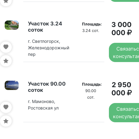
Участок 3.24
3 000
Площадь:
соток
3.24 сот.
000
г. Светлогорск,
Железнодорожный
Связатьс
пер
консульта
Участок 90.00
2 950
Площадь:
соток
90.00
000
сот.
г. Мамоново,
Ростовская ул
Связатьс
консульта