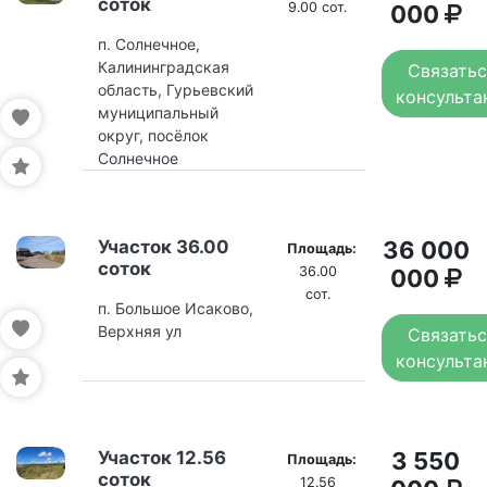
соток
9.00 сот.
000
п. Солнечное,
Калининградская
Связатьс
область, Гурьевский
консульта
муниципальный
округ, посёлок
Солнечное
Участок 36.00
36 000
Площадь:
соток
36.00
000
сот.
п. Большое Исаково,
Верхняя ул
Связатьс
консульта
Участок 12.56
3 550
Площадь:
соток
12.56