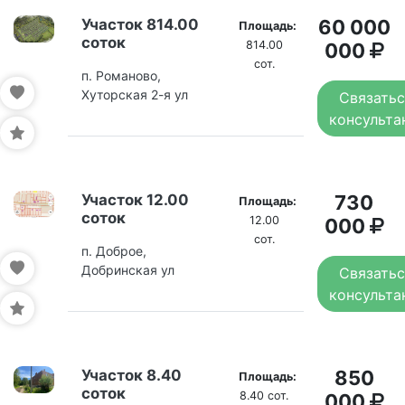
Участок 814.00
60 000
Площадь:
соток
814.00
000
сот.
п. Романово,
Хуторская 2-я ул
Связатьс
консульта
Участок 12.00
730
Площадь:
соток
12.00
000
сот.
п. Доброе,
Добринская ул
Связатьс
консульта
Участок 8.40
850
Площадь:
соток
8.40 сот.
000