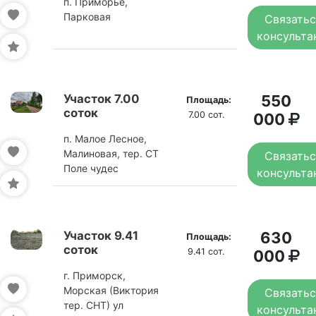
п. Приморье,
Парковая
Связатьс
консульта
Участок 7.00
550
Площадь:
соток
7.00 сот.
000
п. Малое Лесное,
Малиновая, тер. СТ
Связатьс
Поле чудес
консульта
Участок 9.41
630
Площадь:
соток
9.41 сот.
000
г. Приморск,
Морская (Виктория
Связатьс
тер. СНТ) ул
консульта