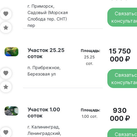
г. Приморск,
Садовый (Морская
Связатьс
Слобода тер. СНТ)
консульта
пер
Участок 25.25
15 750
Площадь:
соток
25.25
000
сот.
п. Прибрежное,
Березовая ул
Связатьс
консульта
Участок 1.00
930
Площадь:
соток
1.00 сот.
000
г. Калининград,
Ленинградский,
Связатьс