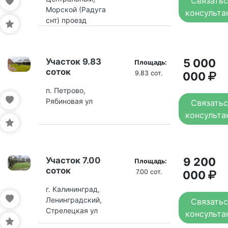
Связатьс
Морской (Радуга
консульта
снт) проезд
Участок 9.83
5 000
Площадь:
соток
9.83 сот.
000
п. Петрово,
Рябиновая ул
Связатьс
консульта
Участок 7.00
9 200
Площадь:
соток
7.00 сот.
000
г. Калининград,
Ленинградский,
Связатьс
Стрелецкая ул
консульта