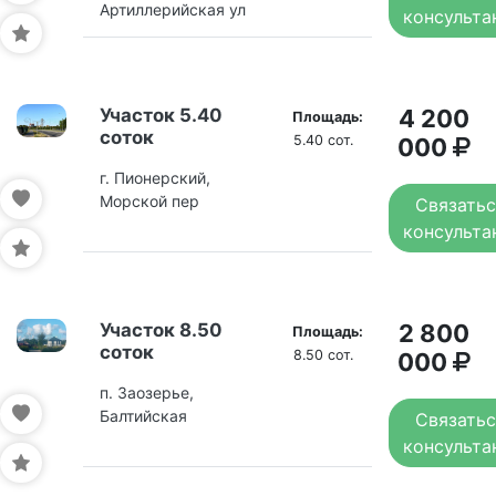
Артиллерийская ул
консульта
Участок 5.40
4 200
Площадь:
соток
5.40 сот.
000
г. Пионерский,
Морской пер
Связатьс
консульта
Участок 8.50
2 800
Площадь:
соток
8.50 сот.
000
п. Заозерье,
Балтийская
Связатьс
консульта