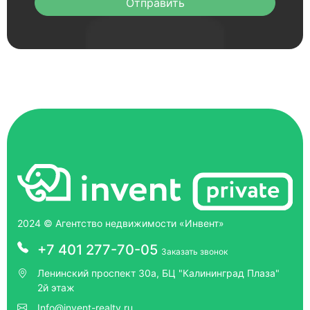
Отправить
2024 © Агентство недвижимости «Инвент»
+7 401 277-70-05
Заказать звонок
Ленинский проспект 30а, БЦ "Калининград Плаза"
2й этаж
Info@invent-realty.ru