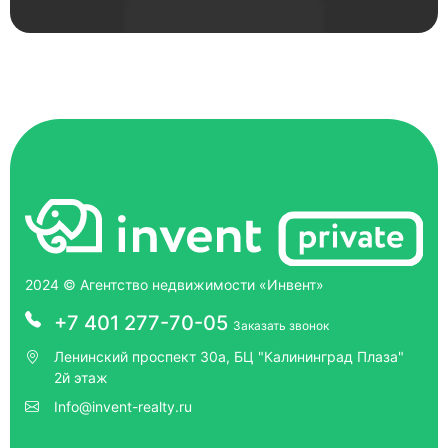
2024 © Агентство недвижимости «Инвент»
+7 401 277-70-05
Заказать звонок
Ленинский проспект 30а, БЦ "Калининград Плаза"
2й этаж
Info@invent-realty.ru