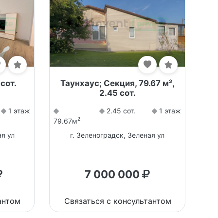
 сот.
Таунхаус; Секция, 79.67 м²,
2.45 сот.
1 этаж
2.45 сот.
1 этаж
2
79.67м
ая ул
г. Зеленоградск, Зеленая ул
7 000 000
антом
Связаться с консультантом