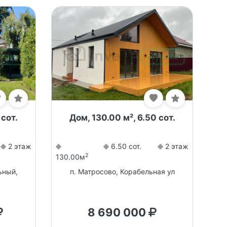
 сот.
Дом, 130.00 м², 6.50 сот.
2 этаж
6.50 сот.
2 этаж
2
130.00м
ьный,
п. Матросово, Корабельная ул
8 690 000