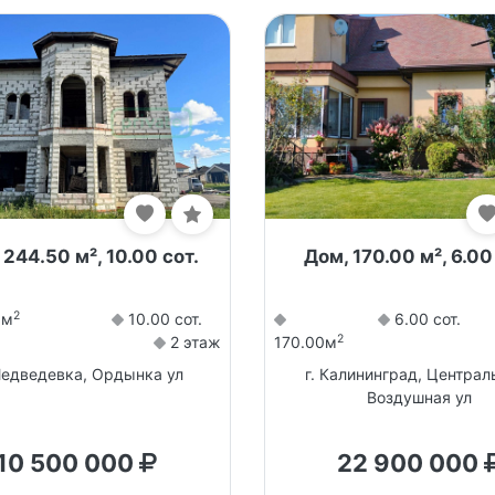
 244.50 м², 10.00 сот.
Дом, 170.00 м², 6.00
2
0м
10.00 сот.
6.00 сот.
2
2 этаж
170.00м
Медведевка, Ордынка ул
г. Калининград, Централ
Воздушная ул
10 500 000
22 900 000