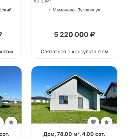
60.00м
дский,
г. Мамоново, Луговая ул
5 220 000
антом
Связаться с консультантом
сот.
Дом, 78.00 м², 4.00 сот.