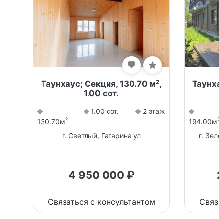
Таунхаус; Секция, 130.70 м²,
Таунха
1.00 сот.
1.00 сот.
2 этаж
2
130.70м
194.00м
г. Светлый, Гагарина ул
г. Зе
4 950 000
Связаться с консультантом
Связ