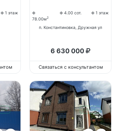
1 этаж
4.00 сот.
1 этаж
2
78.00м
п. Константиновка, Дружная ул
6 630 000
антом
Связаться с консультантом