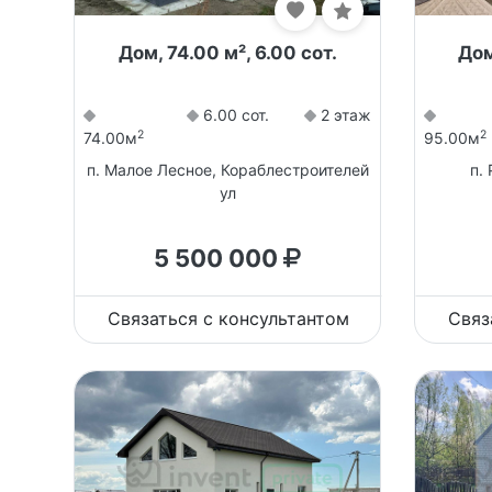
Дом, 74.00 м², 6.00 сот.
Дом
6.00 сот.
2 этаж
2
2
74.00м
95.00м
п. Малое Лесное, Кораблестроителей
п.
ул
5 500 000
Связаться с консультантом
Связ