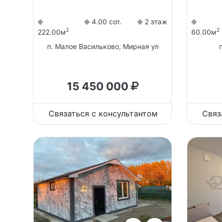
4.00 сот.
2 этаж
2
2
222.00м
60.00м
п. Малое Васильково, Мирная ул
15 450 000
Связаться с консультантом
Связ