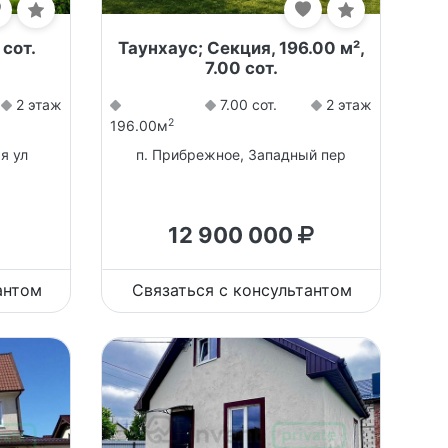
 сот.
Таунхаус; Секция, 196.00 м²,
7.00 сот.
2 этаж
7.00 сот.
2 этаж
2
196.00м
я ул
п. Прибрежное, Западный пер
12 900 000
антом
Связаться с консультантом