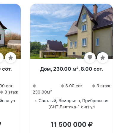
 сот.
Дом, 230.00 м², 8.00 сот.
00 сот.
8.00 сот.
3 этаж
2
3 этаж
230.00м
йная ул
г. Светлый, Взморье п, Прибрежная
(СНТ Балтика-1 снт) ул
11 500 000