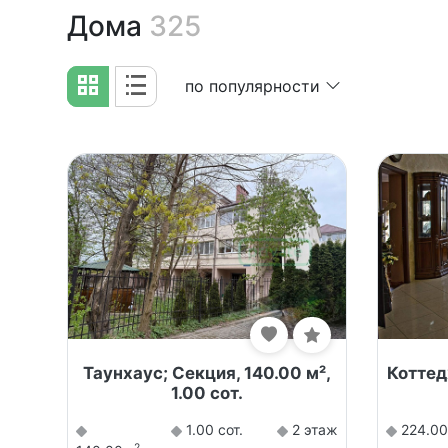
Дома
325
по популярности
Таунхаус; Секция, 140.00 м²,
Коттедж
1.00 сот.
1.00 сот.
2 этаж
224.0
2