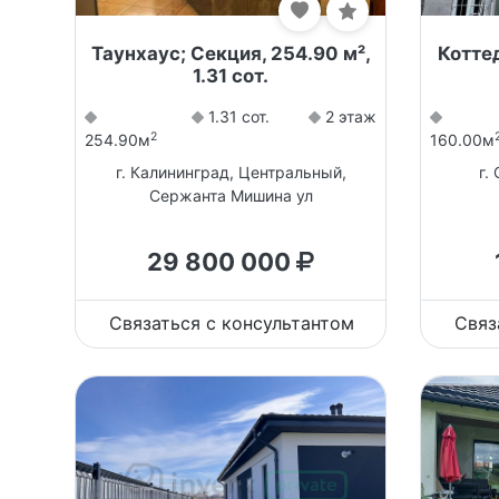
Таунхаус; Секция, 254.90 м²,
Коттед
1.31 сот.
1.31 сот.
2 этаж
2
254.90м
160.00м
г. Калининград, Центральный,
г.
Сержанта Мишина ул
29 800 000
Связаться с консультантом
Связ