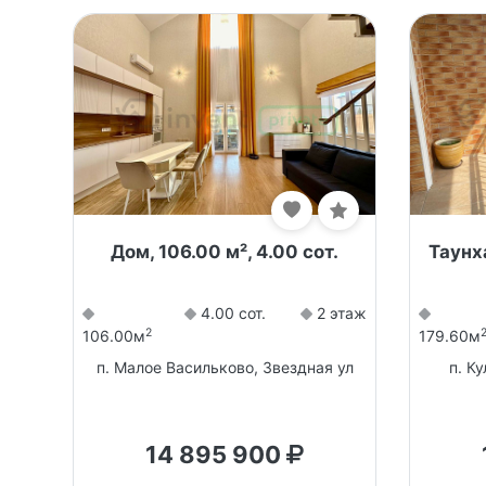
Дом, 106.00 м², 4.00 сот.
Таунха
4.00 сот.
2 этаж
2
106.00м
179.60м
п. Малое Васильково, Звездная ул
п. К
14 895 900