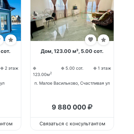
 сот.
Дом, 123.00 м², 5.00 сот.
2 этаж
5.00 сот.
1 этаж
2
123.00м
ул
п. Малое Васильково, Счастливая ул
9 880 000
антом
Связаться с консультантом