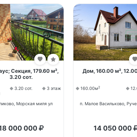
ус; Секция, 179.60 м²,
Дом, 160.00 м², 12.00
3.20 сот.
2
3.20 сот.
3 этаж
160.00м
12.
2
уликово, Морская миля ул
п. Малое Васильково, Руче
18 000 000
14 050 000