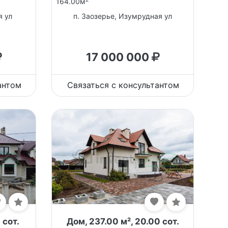
164.00м
я ул
п. Заозерье, Изумрудная ул
17 000 000
антом
Связаться с консультантом
 сот.
Дом, 237.00 м², 20.00 сот.