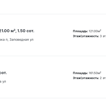
1.00 м², 1.50 сот.
2
Площадь:
121.00м
Этаж\этажность:
3 э
вка п, Заповедная ул
сот.
2
Площадь:
161.50м
Этаж\этажность:
2 э
а ул