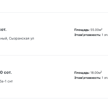
сот.
2
Площадь:
55.00м
Этаж\этажность:
1 э
ьный, Сызранская ул
0 сот.
2
Площадь:
18.00м
Этаж\этажность:
1 э
а-1 снт