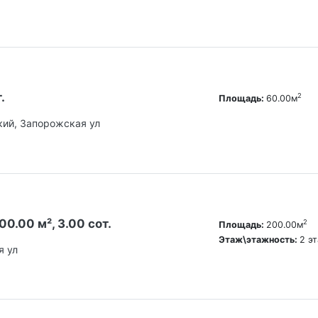
.
2
Площадь:
60.00м
кий, Запорожская ул
0.00 м², 3.00 сот.
2
Площадь:
200.00м
Этаж\этажность:
2 э
я ул