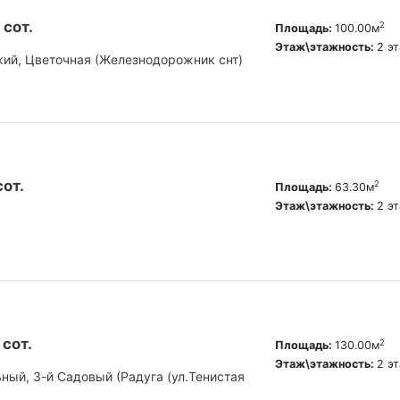
 сот.
2
Площадь:
100.00м
Этаж\этажность:
2 э
кий, Цветочная (Железнодорожник снт)
сот.
2
Площадь:
63.30м
Этаж\этажность:
2 э
 сот.
2
Площадь:
130.00м
Этаж\этажность:
2 э
ьный, 3-й Садовый (Радуга (ул.Тенистая