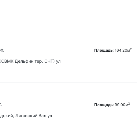
т.
2
Площадь:
164.20м
(КСВМК Дельфин тер. СНТ) ул
.
2
Площадь:
99.00м
адский, Литовский Вал ул