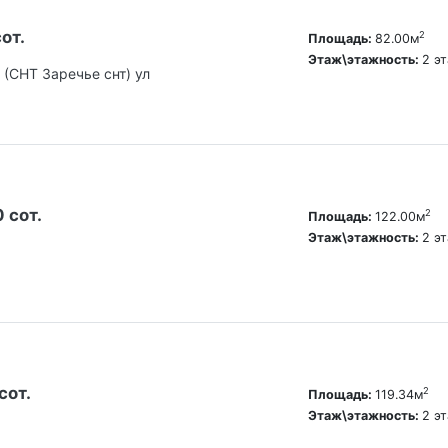
от.
2
Площадь:
82.00м
Этаж\этажность:
2 э
 (СНТ Заречье снт) ул
0 сот.
2
Площадь:
122.00м
Этаж\этажность:
2 э
сот.
2
Площадь:
119.34м
Этаж\этажность:
2 э