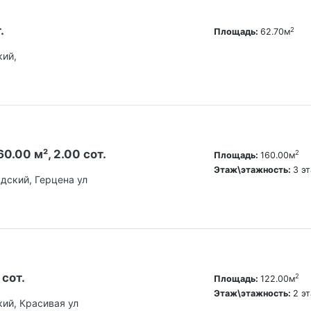
.
2
Площадь:
62.70м
кий,
0.00 м², 2.00 сот.
2
Площадь:
160.00м
Этаж\этажность:
3 э
адский, Герцена ул
 сот.
2
Площадь:
122.00м
Этаж\этажность:
2 э
кий, Красивая ул