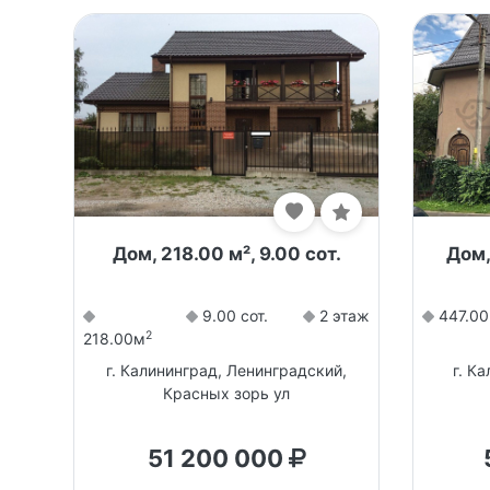
Дом, 218.00 м², 9.00 сот.
Дом,
9.00 сот.
2 этаж
447.0
2
218.00м
г. Калининград, Ленинградский,
г. К
Красных зорь ул
51 200 000