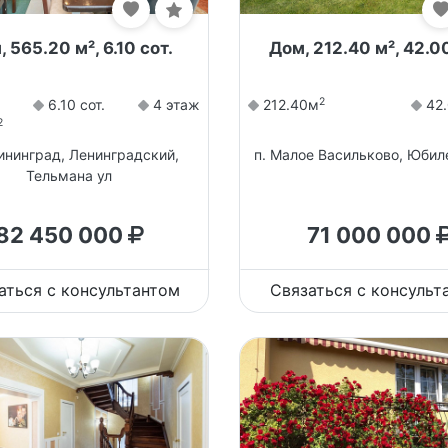
 565.20 м², 6.10 сот.
Дом, 212.40 м², 42.00
2
6.10 сот.
4 этаж
212.40м
42.
2
лининград, Ленинградский,
п. Малое Васильково, Юбил
Тельмана ул
82 450 000
71 000 000
аться с консультантом
Связаться с консульт