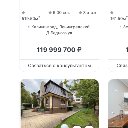
6.00 сот.
3 этаж
2
2
519.50м
161.50м
г. Калининград, Ленинградский,
г. З
Д.Бедного ул
119 999 700
Связаться с консультантом
Связ