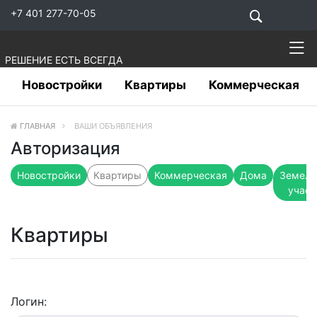
+7 401 277-70-05
РЕШЕНИЕ ЕСТЬ ВСЕГДА
Новостройки
Квартиры
Коммерческая
ГЛАВНАЯ
ВАШИ ОБЪЯВЛЕНИЯ
Авторизация
Новостройки
Квартиры
Коммерческая
Дома
Земель
участ
Квартиры
Логин: