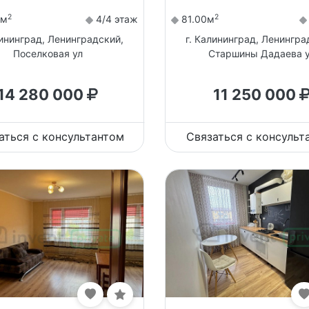
2
2
0м
4/4 этаж
81.00м
лининград, Ленинградский,
г. Калининград, Ленингра
Поселковая ул
Старшины Дадаева 
14 280 000
11 250 000
аться с консультантом
Связаться с консульт