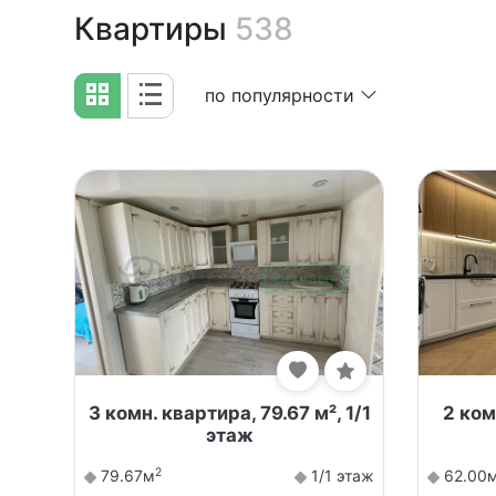
Квартиры
538
по популярности
3 комн. квартира, 79.67 м², 1/1
2 ком
этаж
2
79.67м
1/1 этаж
62.00