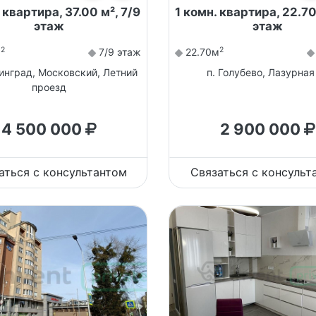
 квартира, 37.00 м², 7/9
1 комн. квартира, 22.70
этаж
этаж
2
2
м
7/9 этаж
22.70м
нинград, Московский, Летний
п. Голубево, Лазурная
проезд
4 500 000
2 900 000
аться с консультантом
Связаться с консульт