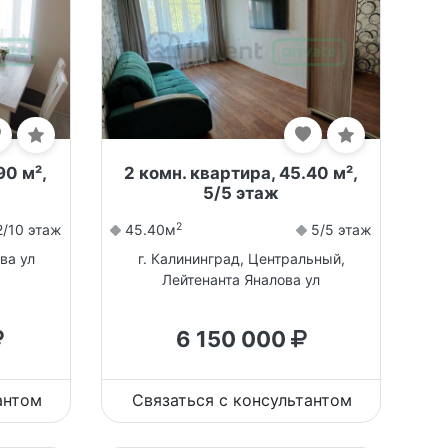
90 м²,
2 комн. квартира, 45.40 м²,
5/5 этаж
2
/10 этаж
45.40м
5/5 этаж
ва ул
г. Калининград, Центральный,
Лейтенанта Яналова ул
6 150 000
антом
Связаться с консультантом