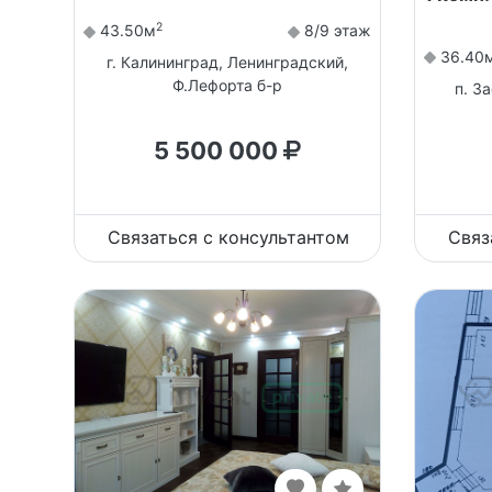
2
43.50м
8/9 этаж
36.40
г. Калининград, Ленинградский,
Ф.Лефорта б-р
п. З
5 500 000
Связаться с консультантом
Связ