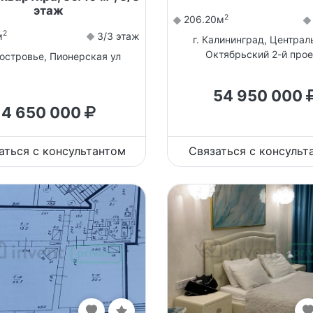
этаж
2
206.20м
2
м
3/3 этаж
г. Калининград, Централ
Октябрьский 2-й про
аостровье, Пионерская ул
54 950 000
4 650 000
аться с консультантом
Связаться с консульт