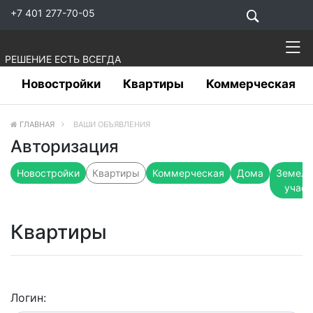
+7 401 277-70-05
РЕШЕНИЕ ЕСТЬ ВСЕГДА
Новостройки
Квартиры
Коммерческая
ГЛАВНАЯ
ВАШИ ОБЪЯВЛЕНИЯ
Авторизация
Новостройки
Квартиры
Коммерческая
Дома
Земель
участ
Квартиры
Логин: