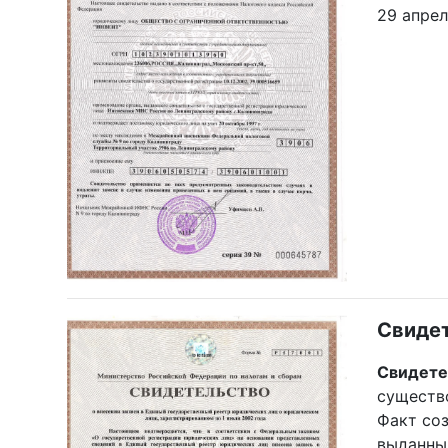
29 апрел
Свидет
Свидете
существо
Факт со
выданны