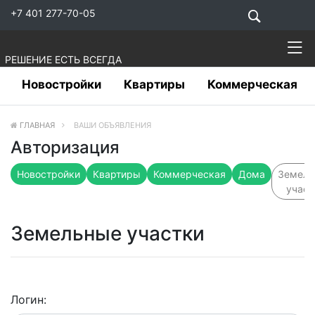
+7 401 277-70-05
РЕШЕНИЕ ЕСТЬ ВСЕГДА
Новостройки
Квартиры
Коммерческая
ГЛАВНАЯ
ВАШИ ОБЪЯВЛЕНИЯ
Авторизация
Новостройки
Квартиры
Коммерческая
Дома
Земель
участ
Земельные участки
Логин: